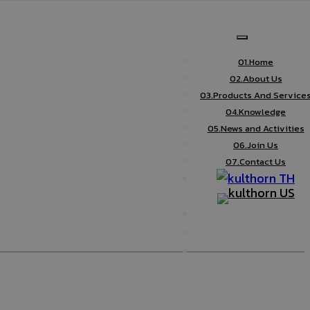
01.
Home
02.
About Us
03.
Products And Service
04.
Knowledge
05.
News and Activities
06.
Join Us
07.
Contact Us
TH
US