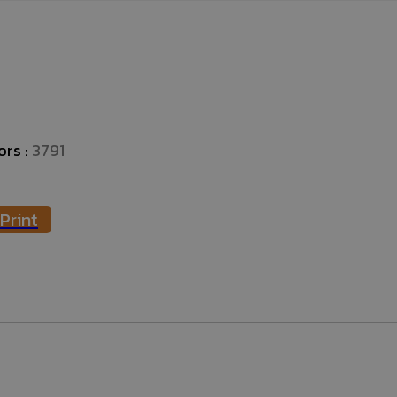
ors :
3791
Print