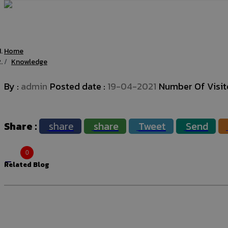
Home
Knowledge
By :
admin
Posted date :
19-04-2021
Number Of Visit
Share
share
share
Tweet
Send
0
Related Blog