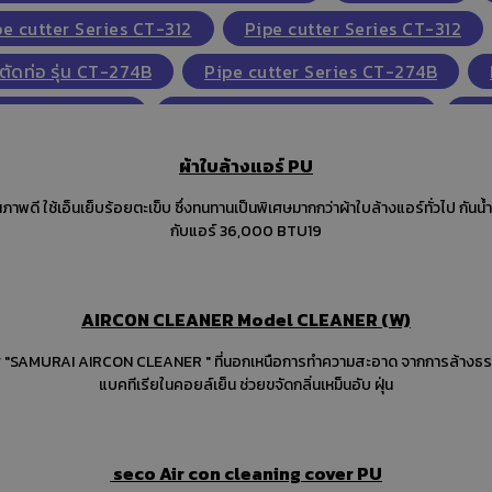
pe cutter Series CT-312
Pipe cutter Series CT-312
ตัดท่อ รุ่น CT-274B
Pipe cutter Series CT-274B
e HS-473AL-60
Single gauge HS-473AH-60
Si
e HS-480AH-36"
single gauge ball valve HS-480AH-6
ผ้าใบล้างแอร์ PU
น HS-TD19,คัตเตอร์ตัดท่อ รุ่น HS-TD19
คัตเตอร์
เครื่อ
กับแอร์ 36,000 BTU19
e cutter model HS-TD32
Tube cutter
Tube cut
be blade HS-TD32B
CASTEL SOLENOID VALVE
p
AIRCON CLEANER Model CLEANER (W)
Check valve
Stop valves by diaphragm
Stop v
RECEIVER VALVES
CASTEL SOLENOID COIL
sol
แบคทีเรียในคอยล์เย็น ช่วยขจัดกลิ่นเหม็นอับ ฝุ่น
Sight glass solder
Sight glass flare
Sight g
 - GAUGE
MALE ELBOW
Flare Nut
Plug
seco Air con cleaning cover PU