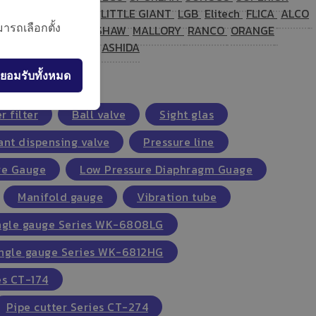
M PUMP
TOP STAR
LITTLE GIANT
LGB
Elitech
FLICA
ALCO
ารถเลือกตั้ง
ACE PUMP
ROBERTSHAW
MALLORY
RANCO
ORANGE
ER
CHAMP
KASON
ASHIDA
ยอมรับทั้งหมด
r filter
Ball valve
Sight glas
ant dispensing valve
Pressure line
re Gauge
Low Pressure Diaphragm Guage
Manifold gauge
Vibration tube
ngle gauge Series WK-6808LG
ngle gauge Series WK-6812HG
es CT-174
Pipe cutter Series CT-274