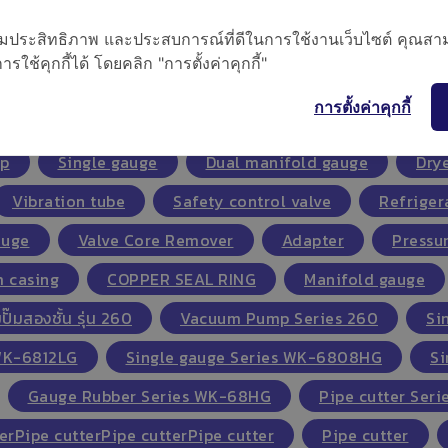
CERLINE
ZENITH
NAADANJAN
Kate Cool
FENROHREN
ADA
อเพิ่มประสิทธิภาพ และประสบการณ์ที่ดีในการใช้งานเว็บไซต์ คุณสาม
ANWA
ANNIE
Seaele
Supco
tif
CPS
MUELLER
Aeroquip
ใช้คุกกี้ได้ โดยคลิก "การตั้งค่าคุกกี้"
SEARCH
KMP
Eaton
Watsco
KINNEY VACUUM
ROTHENBERG
การตั้งค่าคุกกี้
mp
Single gauge
Dual manifold gauge
Drye
Vibration tube
Safety control valve
Refriger
auge
Valve Core Remover
Adapter
Pressu
 casing
COPPER SEAL RING
Manifold gauge
ปั๊มสองชั้น รุ่น 260
Vacuum Pump Series 260
Si
 WK-6812LG
Single gauge Series WK-6808HG
Si
Gauge Rubber Series WK-68HG
Pipe cutter Seri
erPipe cutterPipe cutterPipe cutter
Pipe cutter