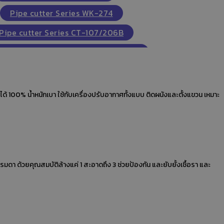
Pipe cutter Series WK-274
Pipe cutter Series CT-107/206B
ngle gauge ball valve HS-480AL-36"
0"
single gauge ball valve HS-480AL-60"
งมือแอร์
คัตเตอร์ตัดท่อ ชนิดใบมีดมีลูกปืน รุ่น HS-TD19
ter model HS-TD50
Blade HS-TD19B
resurre relief valve
Brass Flare Nut
alves by diaphragm
GAUGE MOUNTING VALVES.
enoid valve electric coil
Sightglass Castel
lass flare
Sight glass flare
vacuum pumps
FLARE NUT
CAP NUT
LONG NUT