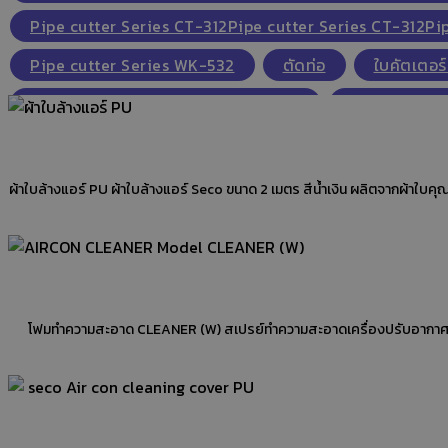
Pipe cutter Series CT-312Pipe cutter Series CT-312Pi
Pipe cutter Series WK-532
ตัดท่อ
ใบคัตเตอร์
SECO VACUUM PUMP,Vacuum Pump
Single gaug
Single gauge ball valve
single gauge ball valv
คัตเตอร์,เครื่องมือแอร์,คัตเตอร์ตัดท่อ ชนิดใบมีดมีลูกปืน รุ่
ผ้าใบล้างแอร์ PU ผ้าใบล้างแอร์ Seco ขนาด 2 เมตร สีน้ำเงิน ผลิตจากผ้าใบคุณภาพดี ใช้เอ็นเย็บร้อยตะเข็บ ซึ่งทนทานเป็นพิเศษมากกว่าผ้าใบล้างแอร์ทั่วไป กันน้ำได้ 100% น้ำหนักเบา ใช้กับเครื่องปรับอากาศทั้งแบบ ติดผนังและตั้งแขวน เหมาะ
คัตเตอร์ตัดท่อ รุ่น HS-TD19
คัตเตอร์ตัดท่อ
Tub
Tube blade HS-TD19B
Blade HS-TD32B
Tu
Filters Drier
Filters Drier
Check valve
โฟมทำความสะอาด CLEANER (W) สเปรย์ทำความสะอาดเครื่องปรับอากาศ "SAMURAI AIRCON CLEANER " ที่นอกเหนือการทำความสะอาด จากการล้างธรรมดา ด้วยคุณสมบัติล้างแค่ 1 สะอาดถึง 3‍ ช่วยป้องกัน และยับยั้งเชื้อรา และ
GLOBE VALVES
Compressor Shut off valves
Sightglass
Sight glass
Sight glass solder
Vacuum pumps
Vacuum pump oil
ADAPTER