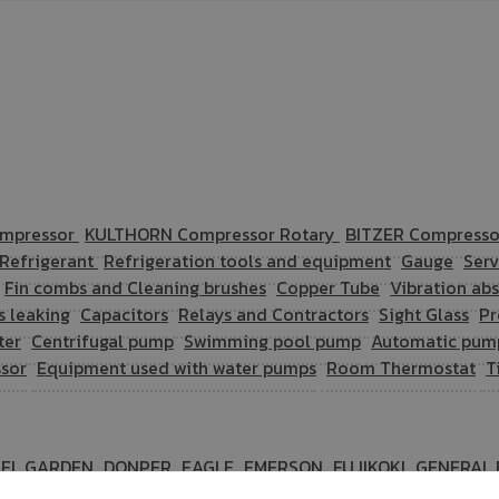
Compressor
KULTHORN Compressor Rotary
BITZER Compresso
Refrigerant
Refrigeration tools and equipment
Gauge
Serv
Fin combs and Cleaning brushes
Copper Tube
Vibration ab
s leaking
Capacitors
Relays and Contractors
Sight Glass
Pr
ter
Centrifugal pump
Swimming pool pump
Automatic pum
ssor
Equipment used with water pumps
Room Thermostat
T
TEL GARDEN
DONPER
EAGLE
EMERSON
FUJIKOKI
GENERAL 
ONNE
ORAFON
PARKER
PRIMORE
ROBINAIR
RTM
SAER
SA