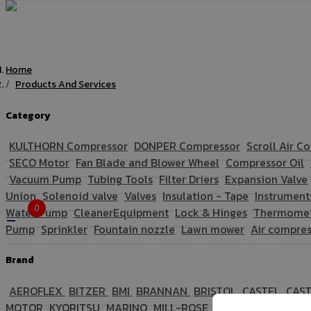
Home
Products And Services
Category
KULTHORN Compressor
DONPER Compressor
Scroll Air 
SECO Motor
Fan Blade and Blower Wheel
Compressor Oil
Vacuum Pump
Tubing Tools
Filter Driers
Expansion Valve
Union
Solenoid valve
Valves
Insulation - Tape
Instrument
0
Water Pump
CleanerEquipment
Lock & Hinges
Thermome
Pump
Sprinkler
Fountain nozzle
Lawn mower
Air compre
Brand
AEROFLEX
BITZER
BMI
BRANNAN
BRISTOL
CASTEL
CAS
MOTOR
KYORITSU
MARINO
MILL-ROSE
MITYASAWA
MR.B