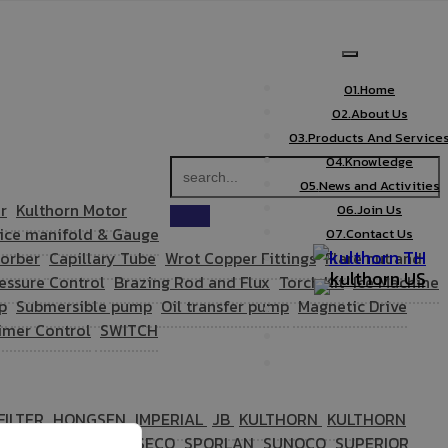
01.
Home
02.
About Us
03.
Products And Service
04.
Knowledge
05.
News and Activities
r
Kulthorn Motor
06.
Join Us
ice manifold & Gauge
07.
Contact Us
TH
sorber
Capillary Tube
Wrot Copper Fittings
Flare nut and
US
essure Control
Brazing Rod and Flux
Torch Kit
Ice Machine
p
Submersible pump
Oil transfer pump
Magnetic Drive
imer Control
SWITCH
FILTER
HONGSEN
IMPERIAL
JB
KULTHORN
KULTHORN
MURAI
SCHRADER
SECO
SPORLAN
SUNOCO
SUPERIOR