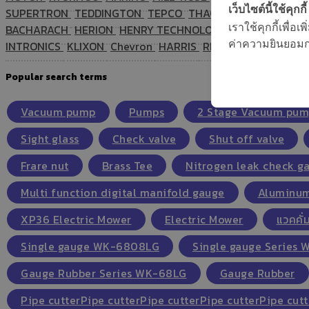
เว็บไซต์นี้ใช้คุกกี้
SUPERTRON
TEDDINGTON
TEPCO
THACOM
TMI
TPI
TRA
เราใช้คุกกี้เพื่
BACHARACH
HERION
HENRY TECHNOLOGIES
Sunnywell
S
ค่าความยินยอมการ
INTRONICS
KLIXON
Chevron
HARRIS
REFRIGERATION RE
Popular search terms
Vacuum pump
Pumps
2 Stage Vacuum pu
Sight glass
Check valve
Shut off valve
Frare nut
Brass Tee
Nitrogen leak check g
Multi function digital manifold gauge
Aluminum
XP36 Electric Mower
Electric Mower
แวคคั่ม
Single gauge WK-6808LG
Single gauge Series
Gauge Rubber Series WK-68LG
Gauge Rubber
Pipe cutterPipe cutterPipe cutterPipe cutterPipe cutt