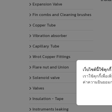
Expansion Valve
งานแรงด
bar) ตั
Fin combs and Cleaning brushes
ขันโอร
R
Copper Tube
Vibration absorber
Capillary Tube
Wrot Copper Fittings
Flare nut and Union
เว็บไซต์นี้ใช้คุกกี้
เราใช้คุกกี้เพื่
Solenoid valve
ค่าความยินยอมการ
Valves
Insulation - Tape
Instruments leaking