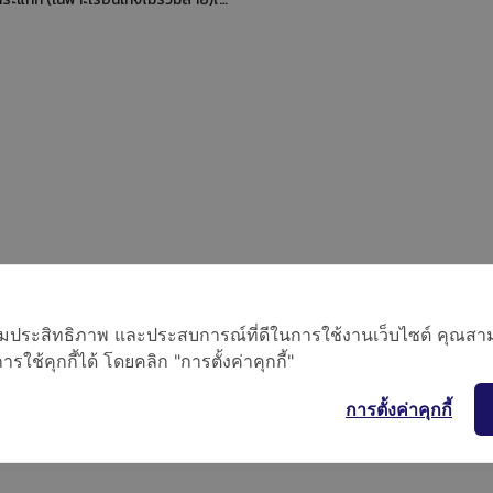
1/4"SAE. สีแดงชนิดมีน้ำมันป้องกันเ
ันต่ำ -30 Hg/0-500 psi (-1 ถึง 35
จากการสั่นสะเทือน ตัวเรือนทำจาก
วเรือนอลูมิเนียมข้อต่อทองเหลืองวาล์ว
สตีลและท่อสปริงเบริลเลียม bonze
ิง port 1/4"x1/4" ไม่มีตาแมว R410A,
85 mm. หน้าเกจกระจกขนาด 68 mm.
32 รูปแบบสเกล psi / bar / ํC
ต่อออกหลังขนาด 1/4" SAE. ใช้งานตู
ชนิด, ห้องเย็นและเครื่องปรับอากาศ
วัดตัวเดียวใช้ได้กับสารทำความเ
อเพิ่มประสิทธิภาพ และประสบการณ์ที่ดีในการใช้งานเว็บไซต์ คุณสาม
ใช้คุกกี้ได้ โดยคลิก "การตั้งค่าคุกกี้"
การตั้งค่าคุกกี้