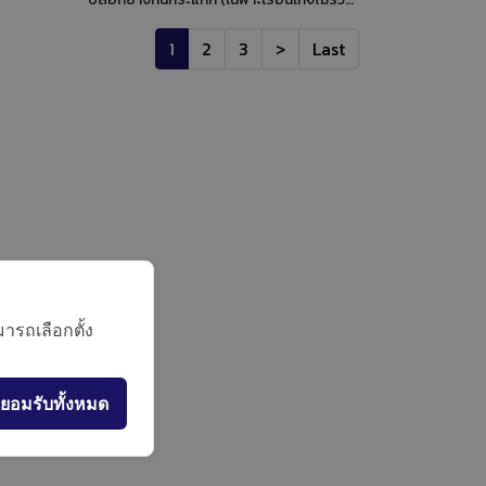
ข็มสวิง
สาย)ใช้งานแรงดันสูง -30 Hg/0-800 psi
สเตนเลส
(-1 ถึง 55 bar) ตัวเรือนทองเหลือง วาล์วขันโอ
 ปีขนาด
1
2
3
>
Last
ริง port 1/4"x1/4" ไม่มีตาแมว R410A,
 เกลียว
R407C, R134a, R404A รูปแบบสเกล psi /
้แช่ทุก
bar / ํC
ได้มาตร
ย็น
ารถเลือกตั้ง
ยอมรับทั้งหมด