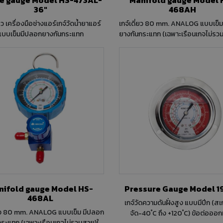
36"
468AH
่ยว เครื่องมือช่างแอร์เกจ์วัดน้ำยาแอร์
เกจ์เดี่ยว 80 mm. ANALOG แบบเข็
แบบเข็มมีปลอกยางกันกระแทก
ยางกันกระแทก (เฉพาะเรือนเกจไม่รวม
งานแรงดันสูง -30 Hg/0-800psi (-
bar) ตัวเรือนอลูมิเนียมข้อต่อทอง
วาล์วขันโอริงport 1/4"x1/4" ไม่มีตาแมว
R410A, R32 รูปแบบสเกล psi / ba
ifold gauge Model HS-
Pressur
468AL
เกจ์วัดความดันฝั่งสูง แบบมีปีก (สเ
่ยว 80 mm. ANALOG แบบเข็ม มีปลอก
จัด-40 ํC ถึง +120 ํC) ข้อต่อออ
ระแทก (เฉพาะเรือนเกจไม่รวมสาย)ใช้