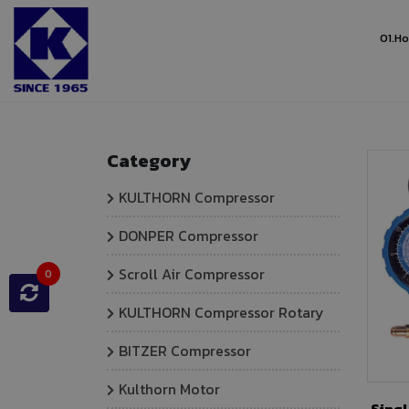
01.
H
Home
Products And Services
Category
KULTHORN Compressor
DONPER Compressor
Scroll Air Compressor
0
KULTHORN Compressor Rotary
BITZER Compressor
Kulthorn Motor
Single 