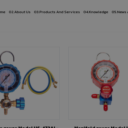
ome
02.
About Us
03.
Products And Services
04.
Knowledge
05.
News 
gauge Model HS-473AL-
Manifold gauge Model HS-