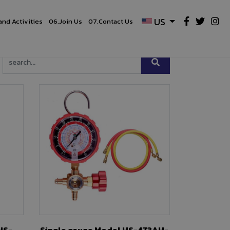
US
and Activities
06.
Join Us
07.
Contact Us
Single gauge Model HS-473AH-