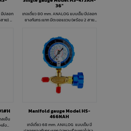
36"
ม มีปลอก
เกจเดี่ยว 80 mm. ANALOG แบบเข็ม มีปลอก
สาย) ใช้
ยางกันกระแทก มีตะขอแขวน (พร้อม 2 สาย
1 ถึง 55
Hose ความยาว 36 นิ้ว สีแดง+สีเหลือง port
เหลือง
1/4"x1/4" แถมอะแดปเตอร์
5/16"ODF.x1/4"ODM.) เป็นเกจใช้งานด้านแรง
r / ํC
ดันสูง -30 Hg/0-800 psi (-1 ถึง 55 bar)
ตัวเรือนทองเหลือง มีตาแมว วาล์วขันชนิดโอ
ริง port 1/4"x1/4" รูปแบบสเกล R410A,
R22, R134a , R404A / psi / bar / ํC
e Gauge Model 191#H
Manifold gauge Model HS-
466NAH
กลเย็น
เกจ์เดี่ยว 68 mm. ANALOG แบบเข็ม มี
กหลัง
ปลอกยางกันกระแทก (เฉพาะเรือนเกจไม่รวม