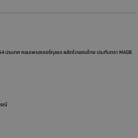
า 54 ประเทศ คอมเพรสเซอร์กุลธร ผลิตโดยคนไทย ประทับตรา MADE
ูรณ์