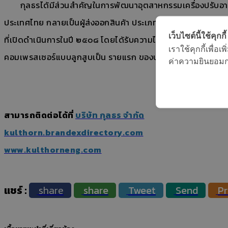
กุลธรได้มีส่วนสําคัญในการพัฒนาอุตสาหกรรมเครื่องปรับอากาศ เค
ประเทศไทย กลายเป็นผู้ส่งออกสินค้า ประเภทเครื่องปรับอากาศเครื่อ
เว็บไซต์นี้ใช้คุกกี้
ที่เปิดดําเนินการในปี ๒๕๐๘ โดยได้รับความไว้วางใจ ให้เป็นตัวแท
เราใช้คุกกี้เพื่
คอมเพรสเซอร์แบบลูกสูบเป็น รายแรก ของประเทศไทย ด้วยเทคโน
ค่าความยินยอมการ
สามารถติดต่อได้ที่
บริษัท กุลธร จำกัด
kulthorn.brandexdirectory.com
www.kulthorneng.com
แชร์
share
share
Tweet
Send
Pr